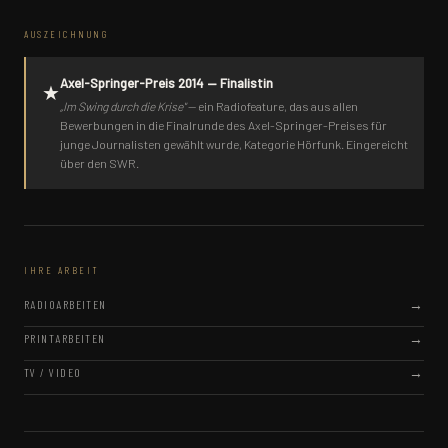
AUSZEICHNUNG
Axel-Springer-Preis 2014 — Finalistin
★
„Im Swing durch die Krise"
— ein Radiofeature, das aus allen
Bewerbungen in die Finalrunde des Axel-Springer-Preises für
junge Journalisten gewählt wurde, Kategorie Hörfunk. Eingereicht
über den SWR.
IHRE ARBEIT
RADIOARBEITEN
PRINTARBEITEN
TV / VIDEO