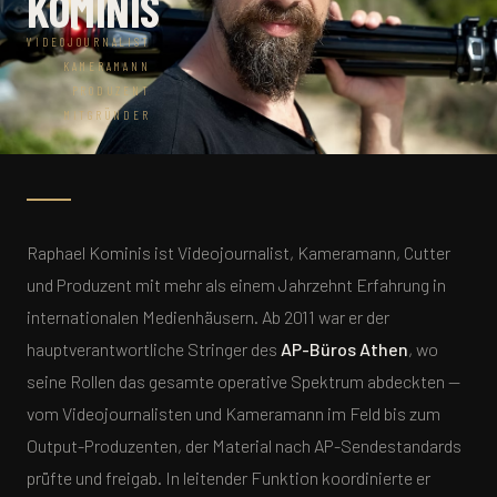
KOMINIS
VIDEOJOURNALIST
KAMERAMANN
PRODUZENT
MITGRÜNDER
Raphael Kominis ist Videojournalist, Kameramann, Cutter
und Produzent mit mehr als einem Jahrzehnt Erfahrung in
internationalen Medienhäusern. Ab 2011 war er der
hauptverantwortliche Stringer des
AP-Büros Athen
, wo
seine Rollen das gesamte operative Spektrum abdeckten —
vom Videojournalisten und Kameramann im Feld bis zum
Output-Produzenten, der Material nach AP-Sendestandards
prüfte und freigab. In leitender Funktion koordinierte er