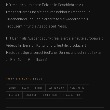
Mittelpunkt, um harte Fakten in Geschichten zu
transportieren und sie dadurch nahbar zu machen. In
Griechenland und Berlin arbeitete sie wiederholt als
Produzentin für die Associated Press.
Mit Berlin als Ausgangspunkt realisiert sie heute europaweit
Videos im Bereich Kultur und Lifestyle, produziert
Radiobeiträge unterschiedlicher Genres und schreibt Texte
zu Politik und Gesellschaft.
FORMATE & KOMPETENZEN
VIDEO
RADIO
PRINT
SOCIAL MEDIA
VOICE ARTIST
DEUTSCH
ENGLISCH
GRIECHISCH
FINAL CUT PRO