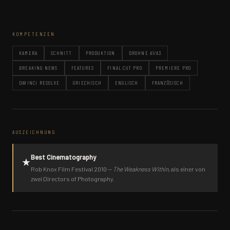
KOMPETENZEN
KAMERA
SCHNITT
PRODUKTION
DROHNE A1/A3
BREAKING NEWS
FEATURES
FINAL CUT PRO
PREMIERE PRO
DAVINCI RESOLVE
GRIECHISCH
ENGLISCH
FRANZÖSISCH
AUSZEICHNUNG
Best Cinematography
★
Rob Knox Film Festival 2010 —
The Weakness Within
, als einer von
zwei Directors of Photography.