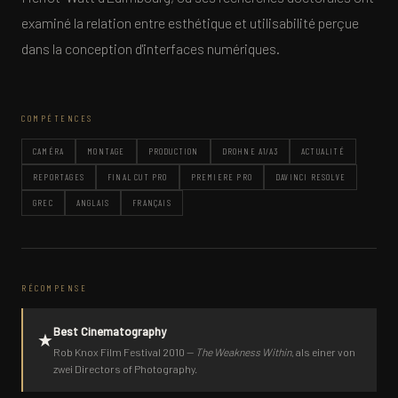
examiné la relation entre esthétique et utilisabilité perçue
dans la conception d'interfaces numériques.
COMPÉTENCES
CAMÉRA
MONTAGE
PRODUCTION
DROHNE A1/A3
ACTUALITÉ
REPORTAGES
FINAL CUT PRO
PREMIERE PRO
DAVINCI RESOLVE
GREC
ANGLAIS
FRANÇAIS
RÉCOMPENSE
Best Cinematography
★
Rob Knox Film Festival 2010 —
The Weakness Within
, als einer von
zwei Directors of Photography.