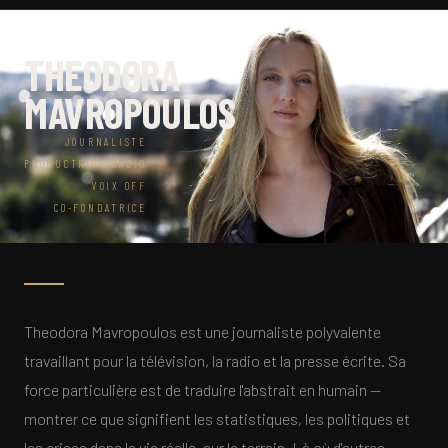
THEODORA
MAVROPOULOS
JOURNALISTE
PRODUCTRICE RADIO
VOIX OFF
CO-FONDATRICE
Theodora Mavropoulos est une journaliste polyvalente
travaillant pour la télévision, la radio et la presse écrite. Sa
force particulière est de traduire l'abstrait en humain —
montrer ce que signifient les statistiques, les politiques et
les crises dans la vie réelle, sur le terrain. Là où d'autres