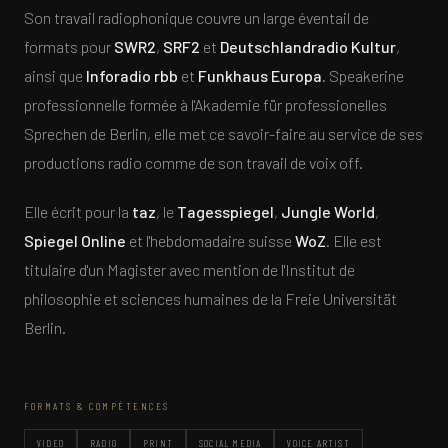
Son travail radiophonique couvre un large éventail de
formats pour
SWR2
,
SRF2
et
Deutschlandradio Kultur
,
ainsi que
Inforadio rbb
et
Funkhaus Europa
. Speakerine
professionnelle formée à l'Akademie für professionelles
Sprechen de Berlin, elle met ce savoir-faire au service de ses
productions radio comme de son travail de voix off.
Elle écrit pour la
taz
, le
Tagesspiegel
,
Jungle World
,
Spiegel Online
et l'hebdomadaire suisse
WoZ
. Elle est
titulaire d'un Magister avec mention de l'Institut de
philosophie et sciences humaines de la Freie Universität
Berlin.
FORMATS & COMPÉTENCES
VIDEO
RADIO
PRINT
SOCIAL MEDIA
VOICE ARTIST