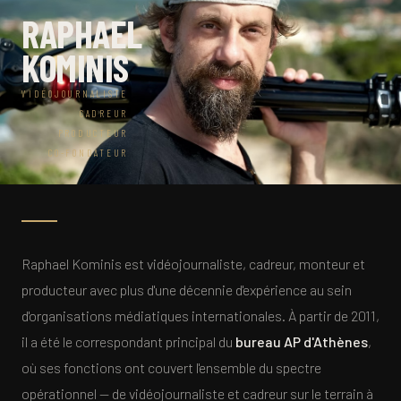
RAPHAEL
KOMINIS
VIDÉOJOURNALISTE
CADREUR
PRODUCTEUR
CO-FONDATEUR
Raphael Kominis est vidéojournaliste, cadreur, monteur et
producteur avec plus d'une décennie d'expérience au sein
d'organisations médiatiques internationales. À partir de 2011,
il a été le correspondant principal du
bureau AP d'Athènes
,
où ses fonctions ont couvert l'ensemble du spectre
opérationnel — de vidéojournaliste et cadreur sur le terrain à