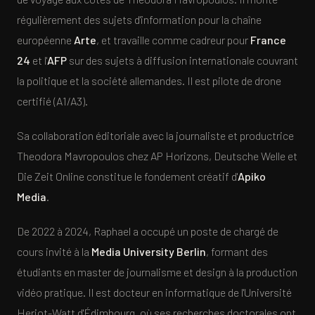
régulièrement des sujets d'information pour la chaîne
européenne
Arte
, et travaille comme cadreur pour
France
24
et l'
AFP
sur des sujets à diffusion internationale couvrant
la politique et la société allemandes. Il est pilote de drone
certifié (A1/A3).
Sa collaboration éditoriale avec la journaliste et productrice
Theodora Mavropoulos chez AP Horizons, Deutsche Welle et
Die Zeit Online constitue le fondement créatif d'
Apiko
Media
.
De 2022 à 2024, Raphael a occupé un poste de chargé de
cours invité à la
Media University Berlin
, formant des
étudiants en master de journalisme et design à la production
vidéo pratique. Il est docteur en informatique de l'Université
Heriot-Watt d'Édimbourg, où ses recherches doctorales ont