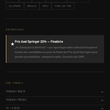
ALLEMAND
ANGLAIS
GREC
FINAL CUT PRO
RÉCOMPENSE
Prix Axel Springer 2014 — Finaliste
★
„Im Swing durch die Krise"
— un reportage radio sélectionné parmi
toutes les candidatures pour la finale du Prix Axel Springer pour
jeunes journalistes, catégorie radio. Soumis via SWR.
SON TRAVAIL
TRAVAUX RADIO
TRAVAUX PRESSE
TV / VIDEO