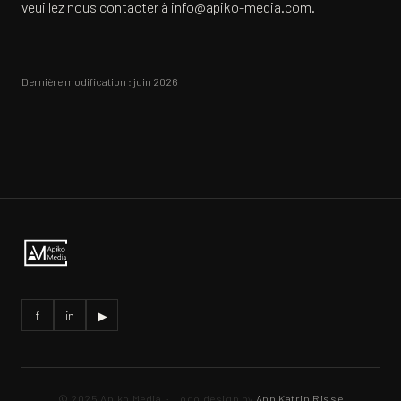
veuillez nous contacter à
info@apiko-media.com
.
Dernière modification : juin 2026
f
in
▶
© 2025 Apiko Media · Logo design by
Ann Katrin Risse