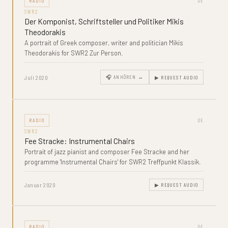
RADIO
DE
SWR2
Der Komponist, Schriftsteller und Politiker Mikis
Theodorakis
A portrait of Greek composer, writer and politician Mikis
Theodorakis for SWR2 Zur Person.
Juli 2020
🎧 ANHÖREN →
▶ REQUEST AUDIO
RADIO
DE
SWR2
Fee Stracke: Instrumental Chairs
Portrait of jazz pianist and composer Fee Stracke and her
programme 'Instrumental Chairs' for SWR2 Treffpunkt Klassik.
Januar 2020
▶ REQUEST AUDIO
RADIO
DE