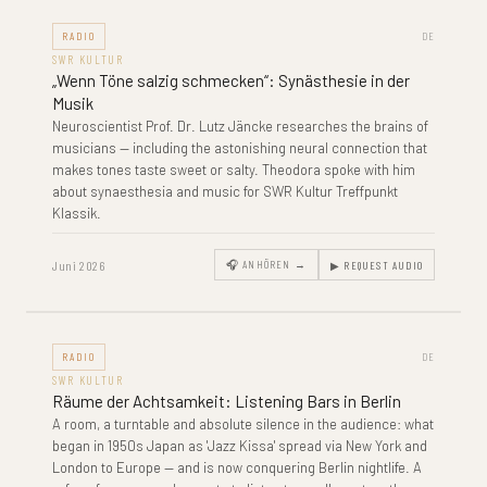
RADIO
DE
SWR KULTUR
„Wenn Töne salzig schmecken“: Synästhesie in der
Musik
Neuroscientist Prof. Dr. Lutz Jäncke researches the brains of
musicians — including the astonishing neural connection that
makes tones taste sweet or salty. Theodora spoke with him
about synaesthesia and music for SWR Kultur Treffpunkt
Klassik.
Juni 2026
🎧 ANHÖREN →
▶ REQUEST AUDIO
RADIO
DE
SWR KULTUR
Räume der Achtsamkeit: Listening Bars in Berlin
A room, a turntable and absolute silence in the audience: what
began in 1950s Japan as 'Jazz Kissa' spread via New York and
London to Europe — and is now conquering Berlin nightlife. A