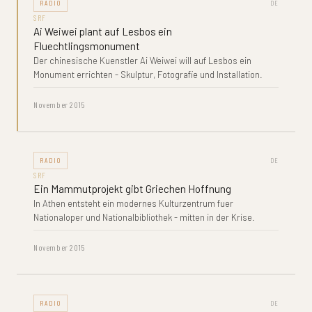
RADIO
DE
SRF
Ai Weiwei plant auf Lesbos ein
Fluechtlingsmonument
Der chinesische Kuenstler Ai Weiwei will auf Lesbos ein
Monument errichten - Skulptur, Fotografie und Installation.
November 2015
RADIO
DE
SRF
Ein Mammutprojekt gibt Griechen Hoffnung
In Athen entsteht ein modernes Kulturzentrum fuer
Nationaloper und Nationalbibliothek - mitten in der Krise.
November 2015
RADIO
DE