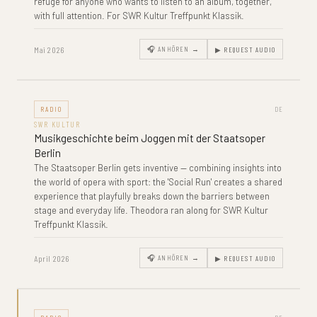
refuge for anyone who wants to listen to an album, together,
with full attention. For SWR Kultur Treffpunkt Klassik.
Mai 2026
🎧 ANHÖREN →
▶ REQUEST AUDIO
RADIO
DE
SWR KULTUR
Musikgeschichte beim Joggen mit der Staatsoper
Berlin
The Staatsoper Berlin gets inventive — combining insights into
the world of opera with sport: the 'Social Run' creates a shared
experience that playfully breaks down the barriers between
stage and everyday life. Theodora ran along for SWR Kultur
Treffpunkt Klassik.
April 2026
🎧 ANHÖREN →
▶ REQUEST AUDIO