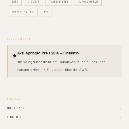
SRF2
DIE ZEIT
TAGESSPIEGEL
JUNGLE WORLD
SPIEGEL ONLINE
WOZ
AUSZEICHNUNG
Axel-Springer-Preis 2014 — Finalistin
★
„Im Swing durch die Krise" — ausgewählt für die Finalrunde,
Kategorie Hörfunk. Eingereicht über den SWR.
PROFILE
MUCK RACK
→
LINKEDIN
→