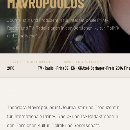
MAVROPOULOS
Journalistin und Produzentin für internationale Print-,
Radio- und TV-Redaktionen in den Bereichen Kultur, Politik
und Gesellschaft.
JOURNALISTIN SEIT
FORMATE
SPRACHEN
AUSZEICHNUNG
2010
TV · Radio · Print
DE · EN · GR
Axel-Springer-Preis 2014 Fina
Theodora Mavropoulos ist Journalistin und Produzentin
für internationale Print-, Radio- und TV-Redaktionen in
den Bereichen Kultur, Politik und Gesellschaft.